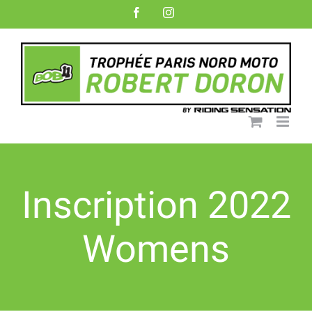
Skip
facebook
instagram
to
content
Inscription 2022
Womens